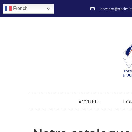
French
contact@optimis
ACCUEIL
FO