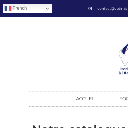
French
contact@optimis
ACCUEIL
FO