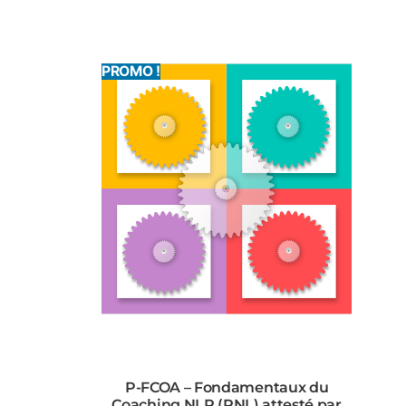
PROMO !
P-FCOA – Fondamentaux du
Coaching NLP (PNL) attesté par