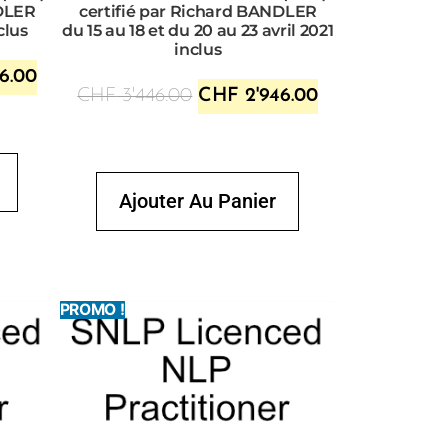
NDLER
certifié par Richard BANDLER
clus
du 15 au 18 et du 20 au 23 avril 2021
inclus
6.00
CHF
3'446.00
CHF
2'946.00
Ajouter Au Panier
PROMO !