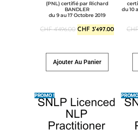
(PNL) certifié par Richard
cert
BANDLER
du 10 
du 9 au 17 Octobre 2019
CHF
4'496.00
CHF
3'497.00
CH
Ajouter Au Panier
PROMO !
PROMO