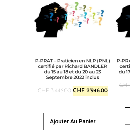
P-PRAT – Praticien en NLP (PNL)
P-PRA
certifié par Richard BANDLER
cert
du 15 au 18 et du 20 au 23
du 1
Septembre 2022 inclus
CH
CHF
3'446.00
CHF
2'946.00
Ajouter Au Panier