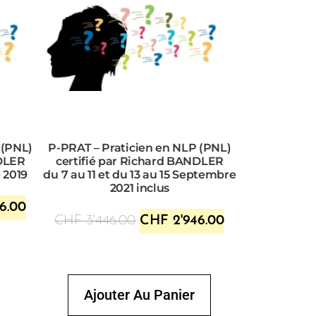
 (PNL)
P-PRAT – Praticien en NLP (PNL)
NDLER
certifié par Richard BANDLER
 2019
du 7 au 11 et du 13 au 15 Septembre
2021 inclus
6.00
CHF
3'446.00
CHF
2'946.00
Ajouter Au Panier