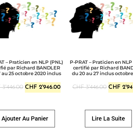
T – Praticien en NLP (PNL)
P-PRAT – Praticien en NLP
ifié par Richard BANDLER
certifié par Richard BA
7 au 25 octobre 2020 inclus
du 20 au 27 inclus octobre
F
3'446.00
CHF
2'946.00
CHF
3'446.00
CHF
2'94
Ajouter Au Panier
Lire La Suite