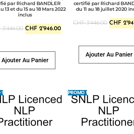
ifié par Richard BANDLER
certifié par Richard BA
au 13 et du 15 au 18 Mars 2022
du 11 au 18 juillet 2020 in
inclus
CHF
3'446.00
CHF
2'94
F
3'446.00
CHF
2'946.00
Ajouter Au Panier
Ajouter Au Panier
 !
PROMO !